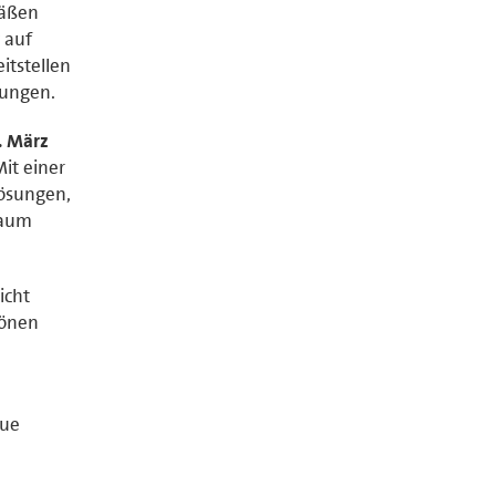
mäßen
 auf
tstellen
sungen.
. März
Mit einer
Lösungen,
raum
icht
hönen
eue