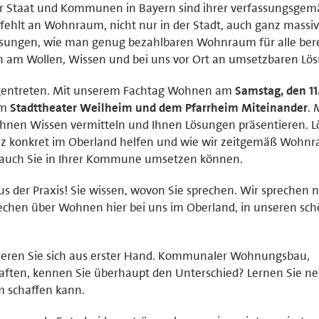
er Staat und Kommunen in Bayern sind ihrer verfassungsge
ehlt an Wohnraum, nicht nur in der Stadt, auch ganz massiv
ungen, wie man genug bezahlbaren Wohnraum für alle berei
ten am Wollen, Wissen und bei uns vor Ort an umsetzbaren Lö
gentreten. Mit unserem Fachtag Wohnen am
Samstag, den 11
im
Stadttheater Weilheim und dem Pfarrheim Miteinander
. 
 Ihnen Wissen vermitteln und Ihnen Lösungen präsentieren. 
nz konkret im Oberland helfen und wie wir zeitgemäß Wohn
e auch Sie in Ihrer Kommune umsetzen können.
 der Praxis! Sie wissen, wovon Sie sprechen. Wir sprechen n
chen über Wohnen hier bei uns im Oberland, in unseren sc
ieren Sie sich aus erster Hand. Kommunaler Wohnungsbau,
ften, kennen Sie überhaupt den Unterschied? Lernen Sie n
schaffen kann.